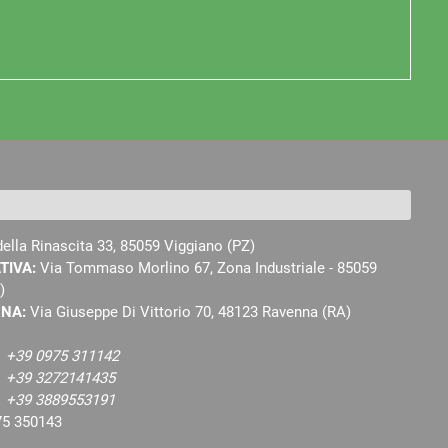
della Rinascita 33, 85059 Viggiano (PZ)
TIVA:
Via Tommaso Morlino 67, Zona Industriale - 85059
)
NNA:
Via Giuseppe Di Vittorio 70, 48123 Ravenna (RA)
:
+39 0975 311142
:
+39 3272141435
:
+39 3889553191
75 350143