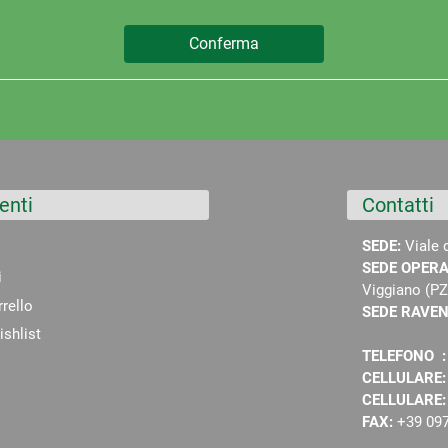
enti
Contatti
SEDE:
Viale 
SEDE OPERA
i
Viggiano (PZ
rrello
SEDE RAVE
shlist
TELEFONO 
CELLULARE
CELLULARE
FAX:
+39 09