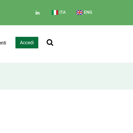
ITA
ENG
Accedi
enti