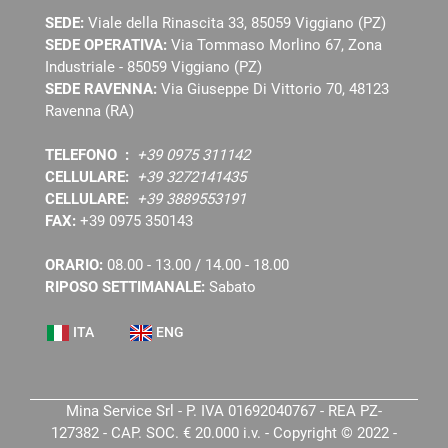
SEDE:
Viale della Rinascita 33, 85059 Viggiano (PZ)
SEDE OPERATIVA:
Via Tommaso Morlino 67, Zona
Industriale - 85059 Viggiano (PZ)
SEDE RAVENNA:
Via Giuseppe Di Vittorio 70, 48123
Ravenna (RA)
TELEFONO :
+39 0975 311142
CELLULARE:
+39 3272141435
CELLULARE:
+39 3889553191
FAX:
+39 0975 350143
ORARIO:
08.00 - 13.00 / 14.00 - 18.00
RIPOSO SETTIMANALE:
Sabato
ITA
ENG
Mina Service Srl - P. IVA 01692040767 - REA PZ-
127382 - CAP. SOC. € 20.000 i.v. - Copyright © 2022 -