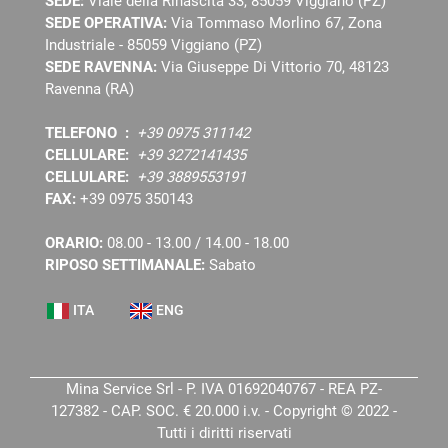
SEDE:
Viale della Rinascita 33, 85059 Viggiano (PZ)
SEDE OPERATIVA:
Via Tommaso Morlino 67, Zona
Industriale - 85059 Viggiano (PZ)
SEDE RAVENNA:
Via Giuseppe Di Vittorio 70, 48123
Ravenna (RA)
TELEFONO :
+39 0975 311142
CELLULARE:
+39 3272141435
CELLULARE:
+39 3889553191
FAX:
+39 0975 350143
ORARIO:
08.00 - 13.00 / 14.00 - 18.00
RIPOSO SETTIMANALE:
Sabato
ITA
ENG
Mina Service Srl - P. IVA 01692040767 - REA PZ-
127382 - CAP. SOC. € 20.000 i.v. - Copyright © 2022 -
Tutti i diritti riservati