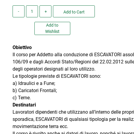
Quantity
Add to Cart
Add to
Wishlist
Obiettivo
Il corso per Addetto alla conduzione di ESCAVATORI assolve
106/09 e dagli Accordi Stato/Regioni del 22.02.2012 sulle a
degli operatori designati al loro utilizzo.
Le tipologie previste di ESCAVATORI sono:
a) Idraulici e a Fune;
b) Caricatori Frontali;
c) Terne.
Destinatari
Lavoratori dipendenti che utilizzano all’interno delle propr
sporadica, ESCAVATORI di qualsiasi tipologia per la realiz
movimentazione terra ecc.
Il corso è rivolto anche ai datori di lavoro, nonché ai lavo