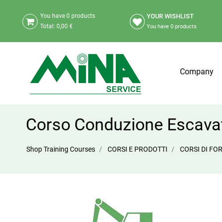
YOUR WISHLIST
You have
0
products
Total:
0,00 €
You have
0
products
Company
Corso Conduzione Escavato
Shop Training Courses
CORSI E PRODOTTI
CORSI DI F