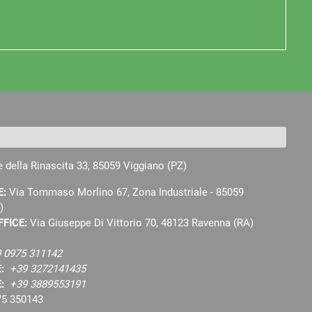
e della Rinascita 33, 85059 Viggiano (PZ)
E:
Via Tommaso Morlino 67, Zona Industriale - 85059
)
FFICE:
Via Giuseppe Di Vittorio 70, 48123 Ravenna (RA)
 0975 311142
E:
+39 3272141435
E:
+39 3889553191
75 350143