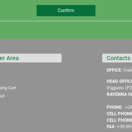
er Area
Contacts
OFFICE:
Vial
HEAD OFFIC
Viggiano (PZ
ing Cart
RAVENNA O
ist
PHONE:
+39
CELL PHON
CELL PHON
FAX:
+39 09