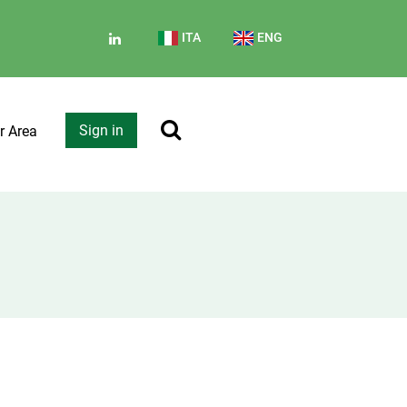
ITA
ENG
Sign in
r Area